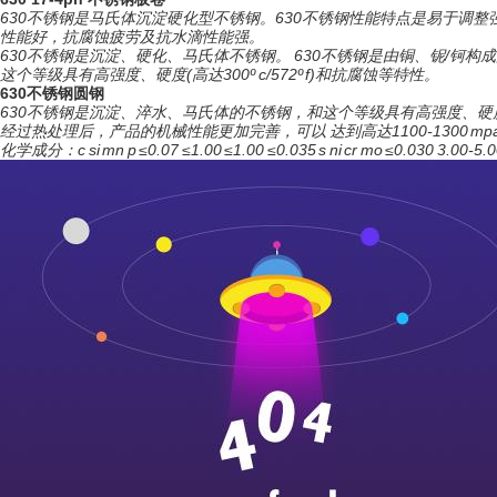
630不锈钢是马氏体沉淀硬化型不锈钢。630不锈钢性能特点是易于调
性能好，抗腐蚀疲劳及抗水滴性能强。
630不锈钢是沉淀、硬化、马氏体不锈钢。 630不锈钢是由铜、铌/钶
这个等级具有高强度、硬度(高达300º c/572º f)和抗腐蚀等特性。
630不锈钢圆钢
630不锈钢是沉淀、淬水、马氏体的不锈钢，和这个等级具有高强度、硬
经过热处理后，产品的机械性能更加完善，可以 达到高达1100-1300 mpa (16
化学成分：c si mn p ≤0.07 ≤1.00 ≤1.00 ≤0.035 s ni cr mo ≤0.030 3.00-5.00