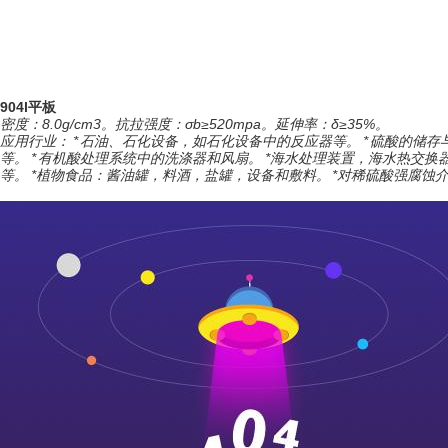
904l平板
密度：8.0g/cm3。抗拉强度：σb≥520mpa。延伸率：δ≥35%。
应用行业： * 石油、石化设备，如石化设备中的反应器等。 * 硫酸的
等。 * 有机酸处理系统中的洗涤器和风扇。 *海水处理装置，海水热交
等。 *植物食品：酱油罐，料酒，盐罐，设备和敷料。 *对稀硫酸强腐蚀介