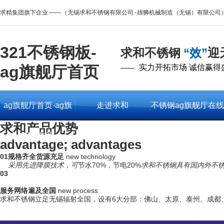
求精集团旗下企业 —— （无锡求和不锈钢有限公司 - 雄狮机械制造（无锡）有限公司
321不锈钢板-
求和不锈钢
“效”
迎
ag旗舰厅首页
实力开拓市场 诚信赢得
——
ag旗舰厅首页-ag旗
走进求和
不锈钢ag旗舰厅在线
求和产品优势
舰厅在线
的产品中心
advantage; advantages
01
规格齐全货源充足
new technology
采用先进降膜技术，可
节水70%，节电20%
求和不锈钢具有国内外不
03
服务网络遍及全国
new process
求和不锈钢立足无锡辐射全国，设有6大分部：佛山、太原、泰州、成都