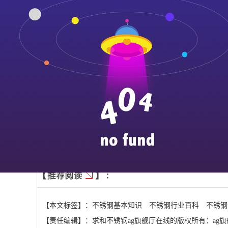
在卷板、折弯过程中，应采取有效措施避免造成不锈钢板表
另外外，在进行不锈钢板加工时候，还会采用铆焊、焊接、
点：
一、不锈钢件在组对时，应避免强制组装，尤其避免火焰烤
二、不锈钢件焊接前必须认真清除油污、锈迹、灰尘等杂物
三、焊缝表面不得有熔渣、气孔、咬边、飞溅、裂纹、未熔
四、不锈钢件的矫形，应避免采用火焰加热方法；
下一篇：
不锈钢只要生锈了那就是假的，不生锈那就是真的
上一篇：
不锈钢家具，你真的了解吗？
【本文标签】：
不锈钢基本知识
不锈钢行业百科
不锈钢
【责任编辑】：
求和不锈钢ag旗舰厅在线的版权所有：
ag