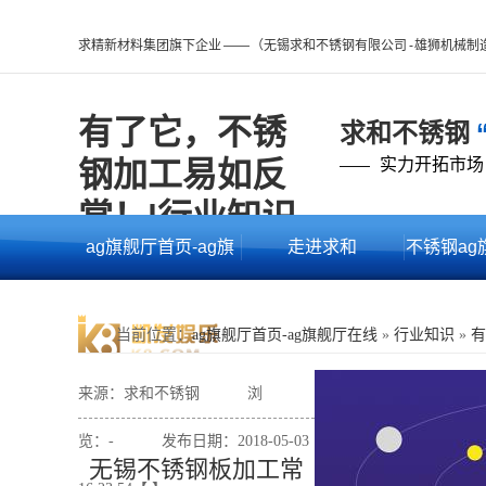
求精新材料集团旗下企业 —— （无锡求和不锈钢有限公司 - 雄狮机械
有了它，不锈
求和不锈钢
钢加工易如反
实力开拓市场
——
掌！|行业知识 -
ag旗舰厅首页-ag旗
走进求和
不锈钢ag
ag旗舰厅首页
舰厅在线
的产
当前位置
：
ag旗舰厅首页-ag旗舰厅在线
»
行业知识
»
有
来源：求和不锈钢
浏
览：
-
发布日期：2018-05-03
无锡不锈钢板加工常