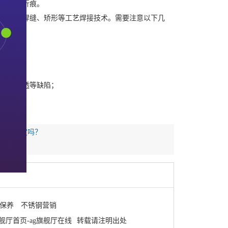
面划伤和折痕。
多层焊、焊缝、矫形等工艺焊接技术。需要注意以下几
校装配。
；
合、未焊透等缺陷；
！你确定吗？
保养
不锈钢营销
旗舰厅首页-ag旗舰厅在线
转载请注明出处