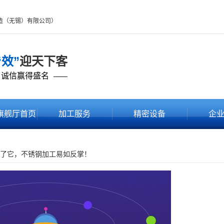
制造（无锡）有限公司）
“效”
迎天下客
 诚信赢得盛名
——
旗舰厅首页
加工服务
精密设备
企
品中心
了它，不锈钢加工易如反掌！