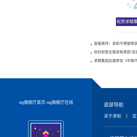
祝贺求精
喜报再传！求和不锈钢荣获
业二十强”殊荣
热烈祝贺无锡求和荣获“百
荣！
求精集团应邀参加《中国
ag旗舰厅首页-ag旗舰厅在线
底部导航
关于求和
在