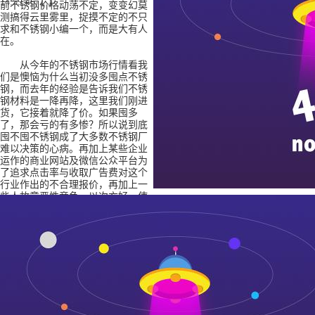
14:59:46【 】
前不锈钢价格动荡不定，变变幻莫
测搞得云里雾里，捉摸不定的不只
求和不锈钢小编一个，而是大有人
在。
从今年的不锈钢市场行情看我
们是懊恼为什么当初没多囤点不锈
钢，而去年的经验是告诉我们不锈
钢材料是一降再降，这里我们刚进
货，它接着就降了价。如果囤多
了，那会亏的有多惨？所以说到底
囤不囤不锈钢成了大多数不锈钢厂
难以决策的心病。再加上某些企业
运作的商业网站及微信公众平台为
了追求点击率与收取广告费对这个
行业作出的不合理报价，再加上一
些人故意恶性竞争，以次充好，使
整个不锈钢行业更是雪上加霜。
抛开那些人为的因素，这种靠“囤不锈钢 ”与“不囤不锈?”来决胜负的
余的心思去搞什么质量？去谈服务？更别说创新了。因为“囤不锈钢”与“
胜还是败。
这需要整个不锈钢行业人共同不懈地努力。
下一篇：
不要再让“失信”来困扰不锈钢人了