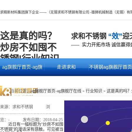
求精新材料集团旗下企业 —— （无锡求和不锈钢有限公司 - 雄狮机械制造（无锡）有
这是真的吗？
求和不锈钢
“效”
迎
炒房不如囤不
实力开拓市场 诚信赢得
——
锈钢|行业知识 -
ag旗舰厅首页-ag旗
走进求和
不锈钢ag旗舰厅首页
ag旗舰厅首页
舰厅在线
的产品中心
当前位置
：
ag旗舰厅首页-ag旗舰厅在线
»
行业知识
»
这是真的吗？
来源：求和不锈钢
浏
览：
-
发布日期：2018-04-25
近日有一幅标题为“炒房不如囤
不锈钢”的漫话深有感触，可见被当