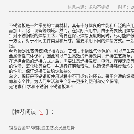
信息来源：求和不锈钢
时间：202
不锈钢板是一种常见的金属材料，具有十分优良的性能和广泛的应用
品加工、化工设备等领域。然而，在实际应用中，由于需要使用焊
针对不锈钢板的焊接工艺，需要在保证焊接强度的同时，尽可能降
一方面，对于不同工件类型和尺寸，需要采用不同的焊接方式。一般来说
接。
tig焊接是比较传统的焊接方式，它借助于惰性气体保护，可以产生
金属惰性气体保护，因此可以产生高效的焊接效果，焊接工艺简单
在选择合适的焊接方式之后，需要注意焊接温度、电流、焊接速度
的油渍、氧化物等杂质，并进行打磨和清洗，以确保焊接强度和均
的性能，保证焊接质量稳定和持久。
总之，焊接是不锈钢板使用过程中不可或缺的环节。采用合适的焊
命和安全性，为人们生活和生产带来更多的便利和安全保障。
无锡求和 求和不锈钢 不锈钢板304
【
推荐阅读
】：
镍基合金625的制造工艺及发展趋势