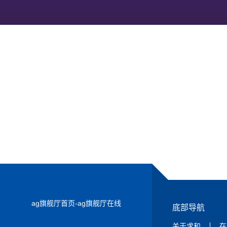
下一篇：
猜猜310不锈钢价格今日涨跌？
ag旗舰厅首页-ag旗舰厅在线
底部导航
关于求和
在