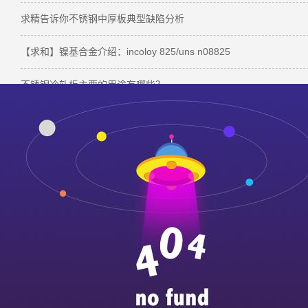
求精告诉你不锈钢中厚板典型缺陷分析
【求和】镍基合金介绍：incoloy 825/uns n08825
不锈钢冷轧板主要的用途有哪些？
304不锈钢管会生锈是什么原因造成的！
ag
本文标签：
无锡求和 求和不锈钢 不锈钢板304