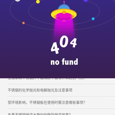
性，可用于制作烤箱内胆、蒸汽管道等耐热部件。
需要注意的是，镍含量并非越高越好，超过304的标
降，因此8.00%–10.50%是兼顾性能与经济性的最优
【
推荐阅读
】：
2205双相不锈钢在硫酸中的腐蚀性能
无锡求和不锈钢开平板和原平板有什么区别（二）
不锈钢的化学抛光和电解抛光及注意事项
受环境影响，不锈钢板在使用时需注意哪些事项？
冬季不锈钢保温水箱如何做到保温效果？