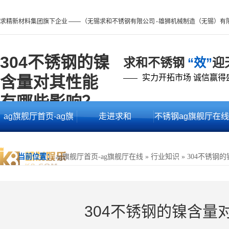
求精新材料集团旗下企业 —— （无锡求和不锈钢有限公司 - 雄狮机械制造（无锡）有
304不锈钢的镍
求和不锈钢
“效”
迎
含量对其性能
实力开拓市场 诚信赢得
——
有哪些影响？ -
ag旗舰厅首页-ag旗
走进求和
不锈钢ag旗舰厅在线
ag旗舰厅首页
舰厅在线
的产品中心
当前位置：
ag旗舰厅首页-ag旗舰厅在线
»
行业知识
»
304不锈钢
304不锈钢的镍含量