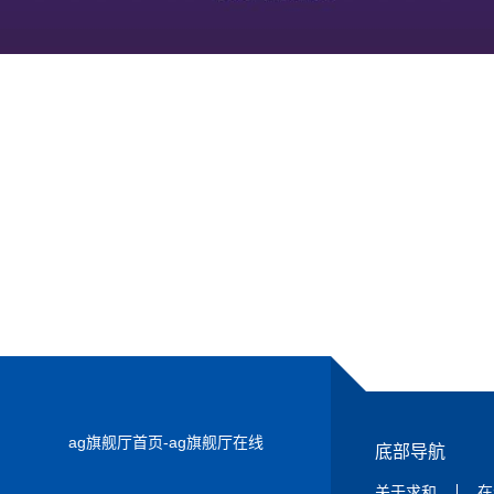
ag旗舰厅首页-ag旗舰厅在线
底部导航
关于求和
在