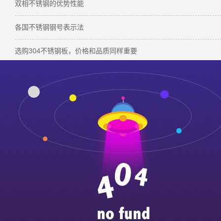
双相不锈钢的优势性能
各国不锈钢钢号表示法
选购304不锈钢板，价格和品质同样重要
ag
本文标签：
304不锈钢 不锈钢折弯 304不锈钢折弯
下一篇：
厚板304不锈钢折弯难题，这样破解更高效