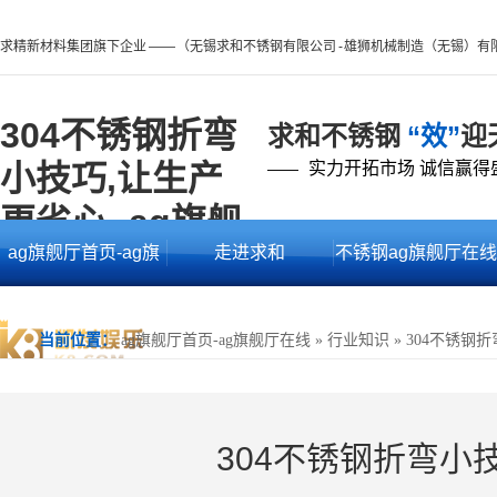
求精新材料集团旗下企业 —— （无锡求和不锈钢有限公司 - 雄狮机械制造（无锡）有
304不锈钢折弯
求和不锈钢
“效”
迎
小技巧,让生产
实力开拓市场 诚信赢得
——
更省心 -ag旗舰
ag旗舰厅首页-ag旗
走进求和
不锈钢ag旗舰厅在线
厅首页
舰厅在线
的产品中心
当前位置：
ag旗舰厅首页-ag旗舰厅在线
»
行业知识
»
304不锈钢
304不锈钢折弯小