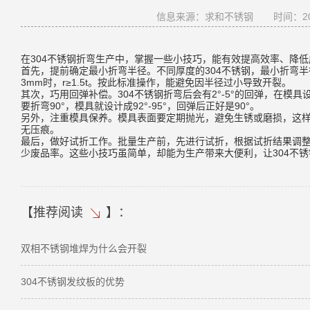
信息来源：求和不锈钢
时间：202
在304不锈钢折弯生产中，掌握一些小技巧，能有效提高效率、降
首先，提前确定最小折弯半径。不同厚度的304不锈钢，最小折弯半径不同：
3mm时，r≥1.5t。按此标准操作，能避免因半径过小导致开裂。
其次，巧用回弹补偿。304不锈钢折弯后会有2°-5°的回弹，在
要折弯90°，模具就设计成92°-95°，回弹后正好是90°。
另外，注重模具保养。模具表面要定期抛光，避免生锈或磨损，这
无压痕。
最后，做好试折工作。批量生产前，先进行试折，根据试折结果调
少废品率。这些小技巧虽简单，却能为生产带来大便利，让304不
【
推荐阅读
】：
双相不锈钢堆焊为什么会开裂
304不锈钢发纹板的优势