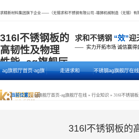
求精新材料集团旗下企业 —— （无锡求和不锈钢有限公司 - 雄狮机械制造（无锡）有
316l不锈钢板的
求和不锈钢
“效”
迎
高韧性及物理
实力开拓市场 诚信赢得
——
性能 -ag旗舰厅
ag旗舰厅首页-ag旗
走进求和
不锈钢ag旗舰厅在线
首页
舰厅在线
的产品中心
当前位置：
ag旗舰厅首页-ag旗舰厅在线
»
行业知识
»
316l不锈
316l不锈钢板