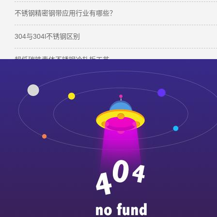
不锈钢精密钢带应用行业有哪些？
304与304l不锈钢区别
超低碳铁素体不锈钢冷轧板工艺
不锈钢表面加工等级、特征及用途
ag
本文标签：
316l不锈钢板 原材料