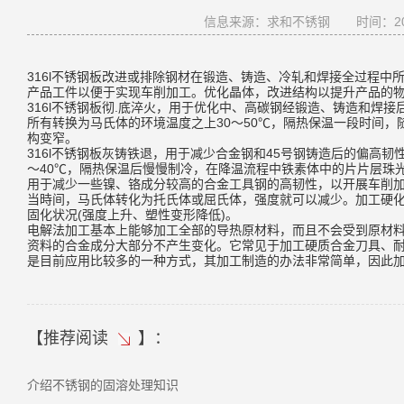
信息来源：求和不锈钢
时间：202
316l不锈钢板改进或排除钢材在锻造、铸造、冷轧和焊接全过程
产品工件以便于实现车削加工。优化晶体，改进结构以提升产品的
316l不锈钢板彻.底淬火，用于优化中、高碳钢经锻造、铸造和焊
所有转换为马氏体的环境温度之上30～50℃，隔热保温一段时间
构变窄。
316l不锈钢板灰铸铁退，用于减少合金钢和45号钢铸造后的偏高
～40℃，隔热保温后慢慢制冷，在降温流程中铁素体中的片片层珠
用于减少一些镍、铬成分较高的合金工具钢的高韧性，以开展车削
当時间，马氏体转化为托氏体或屈氏体，强度就可以减少。加工硬化
固化状况(强度上升、塑性变形降低)。
电解法加工基本上能够加工全部的导热原材料，而且不会受到原材
资料的合金成分大部分不产生变化。它常见于加工硬质合金刀具、
是目前应用比较多的一种方式，其加工制造的办法非常简单，因此
【
推荐阅读
】：
介绍不锈钢的固溶处理知识