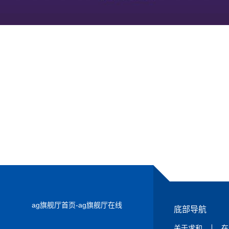
下一篇：
316l不锈钢卷有哪些特点和优势？
ag旗舰厅首页-ag旗舰厅在线
底部导航
关于求和
在