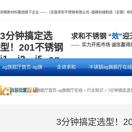
求精新材料集团旗下企业 —— （无锡求和不锈钢有限公司 - 雄狮机械制造（无锡）有
3分钟搞定选
求和不锈钢
“效”
迎
型！201不锈钢
实力开拓市场 诚信赢得
——
j1、j2、j5 -ag
ag旗舰厅首页-ag旗
走进求和
不锈钢ag旗舰厅在线
旗舰厅首页
舰厅在线
的产品中心
当前位置：
ag旗舰厅首页-ag旗舰厅在线
»
行业知识
»
3分钟搞定选型！
3分钟搞定选型！201