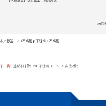
【求精讲堂】攻心至上，绝对成交
ag
本文标签：
201不锈钢 j1不锈钢 j5不锈钢
下一篇：
选型不踩雷！201不锈钢 j1、j2、j5 实战对比