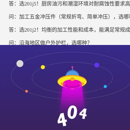
答：选201j5！厨房油污和潮湿环境对耐腐蚀性要求
问：加工五金冲压件（常规折弯、简单冲压），选哪
答：选201j2！均衡的加工性能和成本，能满足常
问：沿海地区做户外护栏，选哪种？
答：选201j5！沿海盐雾环境腐蚀性强，j5的耐腐
本。
三、采购小技巧：避免买到“假型号”
要求供应商提供材质检测报告，重点核对镍、锰含量
观察板材表面：j5表面更平整光滑，j1表面可能存
小批量试产：复杂加工场景可先采购小批量样品试加