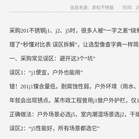
信息来源：求和不锈钢
时间：202
采购201不锈钢j1、j2、j5时，很多人被“一字之差
理了“秒懂对比表 误区拆解”，让选型像查字典一样
一、采购常见误区：避开这3个“坑”
误区1：“j1便宜，户外也能用”
错！201j1镍含量低，耐腐蚀性弱，户外环境（雨
年就会出现锈点。某市政工程曾用j1做户外护栏，仅
正确做法：户外场景必选j5，室内潮湿场景选j2，干燥
误区2：“j5性能好，所有场景都选它”