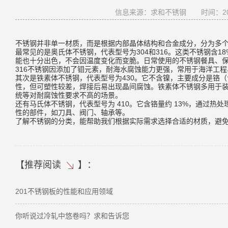
信息来源：求和不锈钢
时间：202
不锈钢并非单一材质，而是根据内部晶体结构和合金成分，分为多
最常见的是奥氏体不锈钢，代表型号为304和316。这类不锈钢含
能也十分出色，不会因温度变化而变脆。日常使用的不锈钢餐具、保温
316不锈钢因添加了钼元素，耐海水腐蚀能力更强，常用于海洋工
其次是铁素体不锈钢，代表型号为430。它不含镍，主要成分是铬（含
性，但可塑性较差，焊接后易出现晶间腐蚀。铁素体不锈钢多用于
统等对耐腐蚀性要求不高的场景。
还有马氏体不锈钢，代表型号为 410。它含铬量约 13%，通过
性的部件，如刀具、阀门、轴承等。
了解不锈钢的分类，能帮助我们根据实际需求选择合适的材质，避
【
推荐阅读
】：
201不锈钢板的性能和应用领域
你听说过冷轧中悠卷吗？求和告诉您