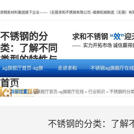
求精新材料集团旗下企业 —— （无锡求和不锈钢有限公司 - 雄狮机械制造（无锡）有
不锈钢的分
求和不锈钢
“效”
迎
类：了解不同
实力开拓市场 诚信赢得
——
类型的特性与
ag旗舰厅首页-ag旗
走进求和
不锈钢ag旗舰厅在线
用途 -ag旗舰厅
首页
舰厅在线
的产品中心
当前位置：
ag旗舰厅首页-ag旗舰厅在线
»
行业知识
»
不锈钢的分
不锈钢的分类：了解