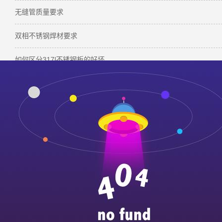
无缝管质量要求
双相不锈钢焊材要求
如何区分317l不锈钢板的好坏
ag
本文标签：
不锈钢 奥氏体不锈钢 马氏体不锈钢
下一篇：
高效履约获认可，冷轧不锈钢加工订单圆满交付