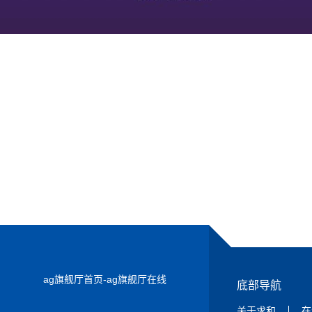
ag旗舰厅首页-ag旗舰厅在线
底部导航
关于求和
在