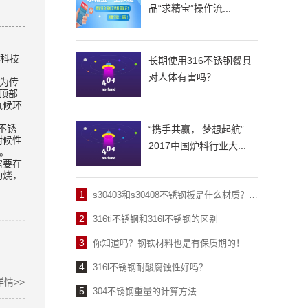
品“求精宝”操作流...
和科技
长期使用316不锈钢餐具
对人体有害吗？
仅为传
顶部
气候环
不锈
“携手共赢， 梦想起航”
耐候性
2017中国炉料行业大...
。
需要在
灼烧，
1
s30403和s30408不锈钢板是什么材质？有什么区别？
2
316ti不锈钢和316l不锈钢的区别
3
你知道吗？钢铁材料也是有保质期的！
4
316l不锈钢耐酸腐蚀性好吗？
详情>>
5
304不锈钢重量的计算方法