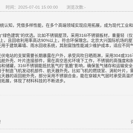
时间：2025-07-01 15:00:00
浏览次数:
-
传统认知，凭借多样性能，在多个高端领域实现应用拓展，成为现代工业
绿色建筑”的优选。比如不锈钢屋顶，采用316l不锈钢板材，重量轻（
以上，且回收利用率高达90%以上，符合环保理念。北京大兴国际机场的屋
还用于建筑幕墙、雨水回收系统，其耐腐蚀性能减少维护成本，适应不同
伏电站的支架需要长期暴露在户外，承受风吹日晒雨淋，采用304或316
机舱外壳、叶片连接部件，需在高空恶劣环境下工作，不锈钢的高强度和
储罐，316l不锈钢能抵抗氢气的“氢脆”影响，确保氢气储存和运输安全
用于制造飞机发动机部件、航天器外壳。比如飞机的燃烧室、涡轮叶片，
航天器的返回舱外壳，部分采用不锈钢合金，能在穿越大气层时承受高温
用拓展，体现了材料科技的不断进步。
！