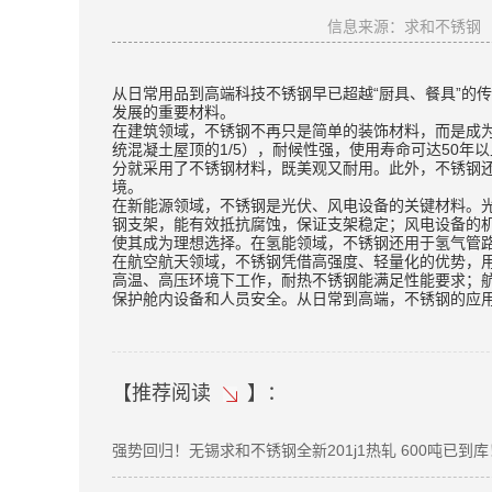
信息来源：求和不锈钢
从日常用品到高端科技不锈钢早已超越“厨具、餐具”的
发展的重要材料。
在建筑领域，不锈钢不再只是简单的装饰材料，而是成为“
统混凝土屋顶的1/5），耐候性强，使用寿命可达50年
分就采用了不锈钢材料，既美观又耐用。此外，不锈钢
境。
在新能源领域，不锈钢是光伏、风电设备的关键材料。光
钢支架，能有效抵抗腐蚀，保证支架稳定；风电设备的
使其成为理想选择。在氢能领域，不锈钢还用于氢气管路和
在航空航天领域，不锈钢凭借高强度、轻量化的优势，
高温、高压环境下工作，耐热不锈钢能满足性能要求；
保护舱内设备和人员安全。从日常到高端，不锈钢的应
【
推荐阅读
】：
强势回归！无锡求和不锈钢全新201j1热轧 600吨已到库