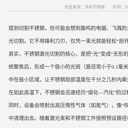
信息来源：求和不锈钢
时间：202
提到切割不锈钢，你可能会想到轰鸣的电锯、飞溅的
光切割。它不用锋利刀刃，仅凭一束光就能轻松“剖
其实，不锈钢激光切割的核心，是把“光”变成“无形
统聚焦后，形成一个极小的光斑（直径常小于0.1毫
中在极小区域，让不锈钢局部温度在千分之几秒内飙
在如此高温下，不锈钢会迅速经历“熔化—汽化”的
同时，设备会喷射出高压惰性气体（如氮气），像“
中清理出去。随着激光束和不锈钢工件按照预设路径