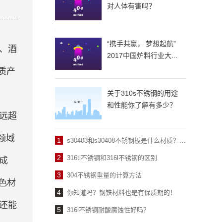
对人体有害吗？
“携手共赢， 梦想起航”
、酒
2017中国炉料行业大...
材质产
关于310s不锈钢的用途
和性能你了解有多少？
远超
领域
1
s30403和s30408不锈钢板是什么材质？有什么区别？
2
316ti不锈钢和316l不锈钢的区别
成
3
304不锈钢重量的计算方法
色材
4
你知道吗？钢铁材料也是有保质期的！
还能
5
316l不锈钢耐酸腐蚀性好吗？