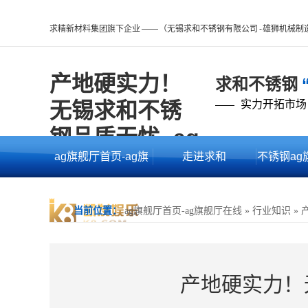
求精新材料集团旗下企业 —— （无锡求和不锈钢有限公司 - 雄狮机械
产地硬实力！
求和不锈钢
无锡求和不锈
实力开拓市场
——
钢品质无忧 -ag
ag旗舰厅首页-ag旗
走进求和
不锈钢ag
旗舰厅首页
舰厅在线
的产
当前位置：
ag旗舰厅首页-ag旗舰厅在线
»
行业知识
»
产地硬实力！