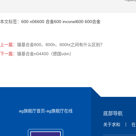
本文标签：
600
n06600
合金600
inconel600
600合金
上一篇：
镍基合金800、800h、800ht之间有什么区别？
下一篇：
镍基合金n04400（德国vdm）
ag旗舰厅首页-ag旗舰厅在线
底部导航
关于求和
在