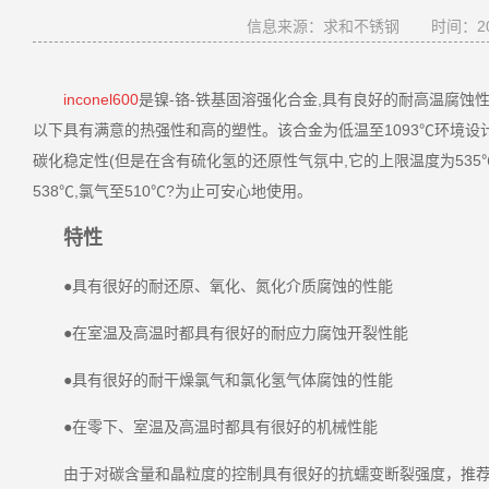
信息来源：求和不锈钢
时间：202
inconel600
是镍-铬-铁基固溶强化合金,具有良好的耐高温腐蚀性
以下具有满意的热强性和高的塑性。该合金为低温至1093℃环境设
碳化稳定性(但是在含有硫化氢的还原性气氛中,它的上限温度为53
538℃,氯气至510℃?为止可安心地使用。
特性
●具有很好的耐还原、氧化、氮化介质腐蚀的性能
●在室温及高温时都具有很好的耐应力腐蚀开裂性能
●具有很好的耐干燥氯气和氯化氢气体腐蚀的性能
●在零下、室温及高温时都具有很好的机械性能
由于对碳含量和晶粒度的控制具有很好的抗蠕变断裂强度，推荐