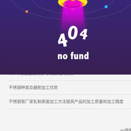
【
推荐阅读
】：
设备轰鸣干劲足，全速开工助生产！
304不锈钢与磁铁有吸引力吗？
304不锈钢板进行折弯时的几大特点
不锈钢种类及磨削加工优势
不锈钢管厂家轧制表面加工方法提高产品的加工质量和加工精度
ag