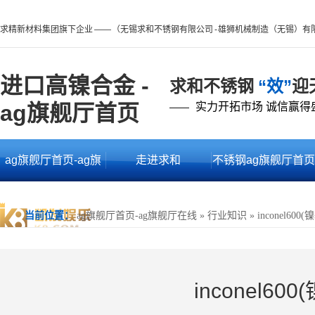
求精新材料集团旗下企业 —— （无锡求和不锈钢有限公司 - 雄狮机械制造（无锡）有
进口高镍合金 -
求和不锈钢
“效”
迎
ag旗舰厅首页
实力开拓市场 诚信赢得
——
ag旗舰厅首页-ag旗
走进求和
不锈钢ag旗舰厅首页
舰厅在线
的产品中心
当前位置：
ag旗舰厅首页-ag旗舰厅在线
»
行业知识
»
inconel600
inconel60