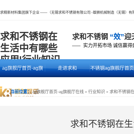
求精新材料集团旗下企业 —— （无锡求和不锈钢有限公司 - 雄狮机械制造（无锡）有
求和不锈钢在
求和不锈钢
“效”
迎
生活中有哪些
实力开拓市场 诚信赢得
——
应用|行业知识 -
ag旗舰厅首页-ag旗
走进求和
不锈钢ag旗舰厅首页
ag旗舰厅首页
舰厅在线
的产品中心
当前位置：
ag旗舰厅首页-ag旗舰厅在线
»
行业知识
»
求和不锈钢
求和不锈钢在生