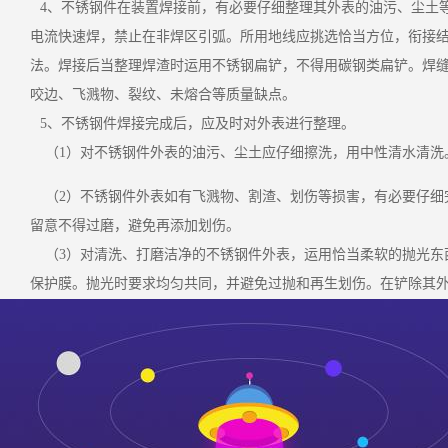
4、不锈钢件在装置焊接前，有必要仔细整理其外表的油污、尘土
电流快速焊，禁止在非焊区引弧。所用地线应挑选恰当方位，衔接
法。焊接后当整理焊渣时运用不锈钢扁铲，不得用碳钢类扁铲。焊
咬边、飞溅物、裂纹、未熔合等质量缺点。
5、不锈钢件焊接完成后，应及时对外表进行整理。
（1）对不锈钢件外表的油污、尘土应仔细擦洗，用中性清水清洗
（2）不锈钢件外表如有飞溅物、割渣、划伤等损害，有必要仔细
留意不得过磨，避免再添加划伤。
（3）对清洗、打磨洁净的不锈钢件外表，运用恰当柔软的抛光东
保护膜。抛光时要求均匀共同，并避免过抛和再生划伤。在铲除其
不锈钢件外表整理或抛光时，要挑选气候晴朗、空气比较枯燥日子
与空气中的氧反响，从头生成新的 cr2o3保护膜。 不锈钢件外表
二次污染。
1不锈钢工程施工其他留意事项1.不锈钢原资料收购时，应仔细把握
品牌、有权威机构认证的产品，在确保质量的一起也能享受到ag旗