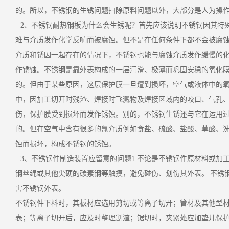
的。所以，不锈钢的生锈问题扫除原料问题以外，大部分是人为操
2、不锈钢耐热钢板为什么会生锈呢？首先应该说明不锈钢因其特殊的
难与介质发作化学反响而被腐蚀。但不是在任何条件下都不会被腐
介质和锈因一起存在的情况下，不锈钢也能与腐蚀介质发作缓慢的
作锈蚀。不锈钢是靠外表构成的一层润滑、极薄而巩固安稳的氧化膜（
的。但由于某些原因，这层保护膜一旦遭到损坏，空气或液体中的
中，因加工切开时残渣、焊接时飞溅物及焊接区域内的咬口、气孔
伤，保护膜受到损坏而发作锈蚀。别的，不锈钢生锈还与它在运用
的。但在空气中含有很多的氯介质例如食盐、硫酸、盐酸、草酸、
蚀而损坏，构成不锈钢的锈蚀。
3、不锈钢件制造装置应留意的问题1.不论是不锈钢件原材料或加
钢丝绳或其他尖硬的碳素钢等触摸，避免碰伤、划伤其外表。 不锈
害不锈钢外表。
不锈钢件下料时，其板材应选用剪切或等离子切开；管材及其他型
表；等离子切开后，应及时整理割渣；锯切时，夹紧处应加垫儿保