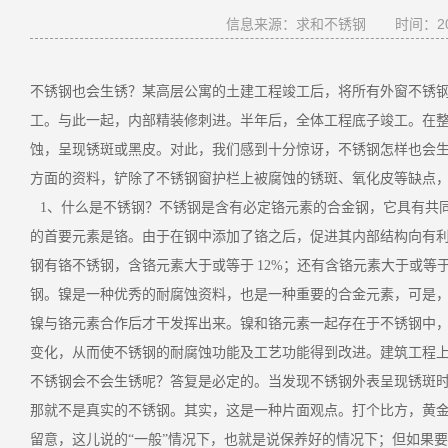
信息来源：求和不锈钢
时间：201
不锈钢也会生锈？某高层公寓的土建工程竣工后，将所有外窗不锈
工。与此一起，内部精装修刺进。半年后，全体工程底子竣工。在
蚀，呈现锈斑或黑皮。对此，我们感到十分惊讶，不锈钢怎样也会
方面的资料，铲除了不锈钢窗护栏上被腐蚀的锈斑、氧化皮等缺点
1、什么是不锈钢？不锈钢是含有必定铬元素的合金钢，它具有共
的首要元素是铬。由于在钢中添加了铬之后，促进其内部结构向有
钢有铬不锈钢，含铬元素大于或等于 12%；还有含铬元素大于或等
钢。镍是一种优秀的耐腐蚀资料，也是一种重要的合金元素，可是
镍与铬元素合作后才干发挥出来。镍和铬元素一起存在于不锈钢中
变化，从而使不锈钢
的耐腐蚀功能及工艺功能得到改进。建筑工程
不锈钢会不会生锈呢？答复是必定的。当发现不锈钢外表呈现锈斑
那就不是真实的不锈钢。其实，这是一种片面观点。打个比方，黄
留意，这儿说的
“一般”情况下，也就是说保养好的情况下；但如果