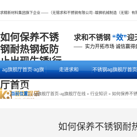
求精新材料集团旗下企业 —— （无锡求和不锈钢有限公司 - 雄狮机械制造（无锡）有
如何保养不锈
求和不锈钢
“效”
迎
钢耐热钢板防
实力开拓市场 诚信赢得
——
止出现生锈|行
ag旗舰厅首页-ag旗
走进求和
不锈钢ag旗舰厅首页
业知识 -ag旗舰
厅首页
舰厅在线
的产品中心
当前位置：
ag旗舰厅首页-ag旗舰厅在线
»
行业知识
»
如何保养不
如何保养不锈钢耐