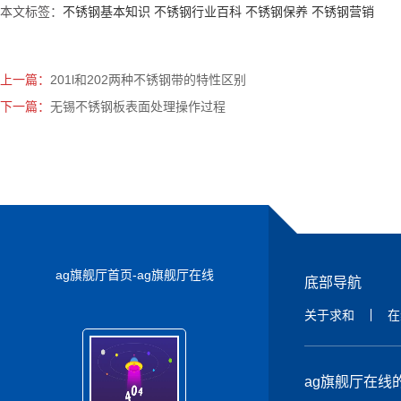
本文标签：
不锈钢基本知识
不锈钢行业百科
不锈钢保养
不锈钢营销
上一篇：
201l和202两种不锈钢带的特性区别
下一篇：
无锡不锈钢板表面处理操作过程
ag旗舰厅首页-ag旗舰厅在线
底部导航
关于求和
在
ag旗舰厅在线