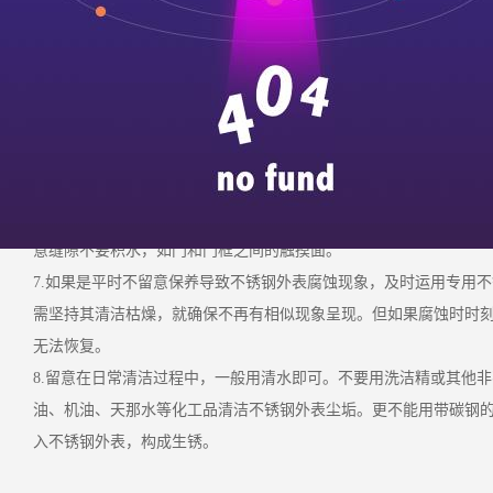
2.挑选外表润滑，光洁度高，没有重皮、夹皮、砂眼等缺点的原资
3.应尽量将不锈钢件装置工程组织在其他工程完成后进行，避免构
不锈钢件在运用过程中，如果发作不锈钢件有被腐蚀生锈，呈现氧
理。
5.不锈钢管、耐热钢板的日常保养和保护1.一般情况下，留意坚持
枯燥时节、只需要每３-４个月打扫一下尘土和尘垢后用清水擦洁净
6.遇到飓风或梅雨时节，留意及时用清水抹洁净不锈钢外表，避免
意缝隙不要积水，如门和门框之间的触摸面。
7.如果是平时不留意保养导致不锈钢外表腐蚀现象，及时运用专用
需坚持其清洁枯燥，就确保不再有相似现象呈现。但如果腐蚀时时
无法恢复。
8.留意在日常清洁过程中，一般用清水即可。不要用洗洁精或其他
油、机油、天那水等化工品清洁不锈钢外表尘垢。更不能用带碳钢
入不锈钢外表，构成生锈。