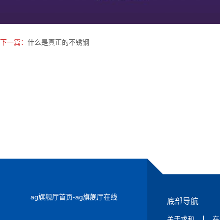
下一篇：
什么是真正的不锈钢
ag旗舰厅首页-ag旗舰厅在线
底部导航
关于求和
在