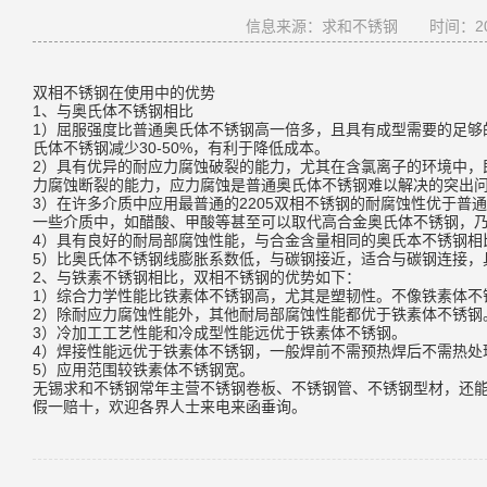
信息来源：求和不锈钢
时间：202
双相不锈钢在使用中的优势
1、与奥氏体不锈钢相比
1）屈服强度比普通奥氏体不锈钢高一倍多，且具有成型需要的足够
氏体不锈钢减少30-50%，有利于降低成本。
2）具有优异的耐应力腐蚀破裂的能力，尤其在含氯离子的环境中，
力腐蚀断裂的能力，应力腐蚀是普通奥氏体不锈钢难以解决的突出
3）在许多介质中应用最普通的2205双相不锈钢的耐腐蚀性优于普
一些介质中，如醋酸、甲酸等甚至可以取代高合金奥氏体不锈钢，
4）具有良好的耐局部腐蚀性能，与合金含量相同的奥氏本不锈钢相
5）比奥氏体不锈钢线膨胀系数低，与碳钢接近，适合与碳钢连接，
2、与铁素不锈钢相比，双相不锈钢的优势如下：
1）综合力学性能比铁素体不锈钢高，尤其是塑韧性。不像铁素体不
2）除耐应力腐蚀性能外，其他耐局部腐蚀性能都优于铁素体不锈钢
3）冷加工工艺性能和冷成型性能远优于铁素体不锈钢。
4）焊接性能远优于铁素体不锈钢，一般焊前不需预热焊后不需热处
5）应用范围较铁素体不锈钢宽。
无锡求和不锈钢常年主营不锈钢卷板、不锈钢管、不锈钢型材，还
假一赔十，欢迎各界人士来电来函垂询。