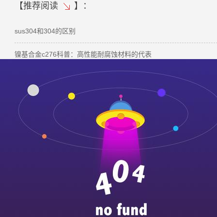
【
推荐阅读
】：
sus304和304的区别
镍基合金c276科普：高性能耐腐蚀材料的代表
独家曝光！污水处理罐制作工艺大揭秘！
201不锈钢板点蚀的原因探究
清洗不锈钢的简单方法
ag
本文标签：
双相不锈钢 奥氏体不锈钢 不锈钢卷板