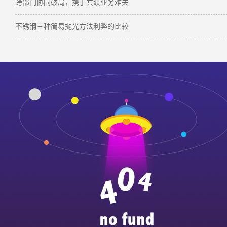
跨部门协同破局，携手共渡业务难关
不锈钢三种简易抛光方法利弊的比较
ag
本文标签：
太钢 310s中厚板 中厚板
下一篇：
太钢310s中厚板的典型应用场景解析