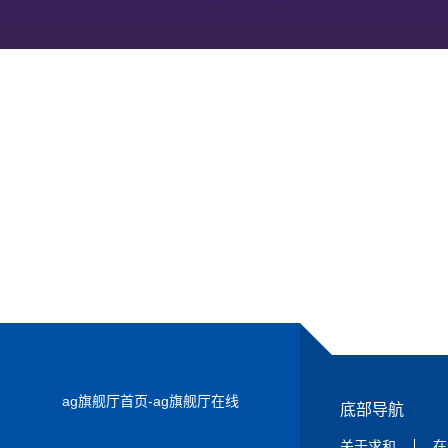
ag旗舰厅首页-ag旗舰厅在线
底部导航
关于求和
在