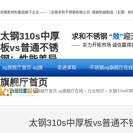
求精新材料集团旗下企业 —— （无锡求和不锈钢有限公司 - 雄狮机械制造（无锡）有
太钢310s中厚
求和不锈钢
“效”
迎
板vs普通不锈
实力开拓市场 诚信赢得
——
钢：性能差异
ag旗舰厅首页-ag旗
走进求和
不锈钢ag旗舰厅在线
与选择逻辑 -ag
旗舰厅首页
舰厅在线
的产品中心
当前位置：
ag旗舰厅首页-ag旗舰厅在线
»
行业知识
»
太钢310s
太钢310s中厚板vs普通