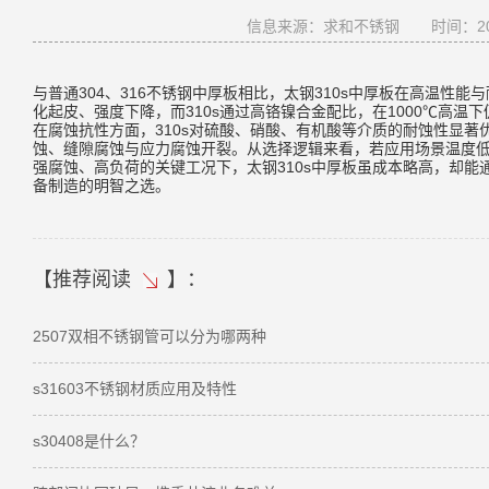
信息来源：求和不锈钢
时间：202
与普通304、316不锈钢中厚板相比，太钢310s中厚板在高温性
化起皮、强度下降，而310s通过高铬镍合金配比，在1000℃高温
在腐蚀抗性方面，310s对硫酸、硝酸、有机酸等介质的耐蚀性显
蚀、缝隙腐蚀与应力腐蚀开裂。从选择逻辑来看，若应用场景温度低
强腐蚀、高负荷的关键工况下，太钢310s中厚板虽成本略高，却
备制造的明智之选。
【
推荐阅读
】：
2507双相不锈钢管可以分为哪两种
s31603不锈钢材质应用及特性
s30408是什么？