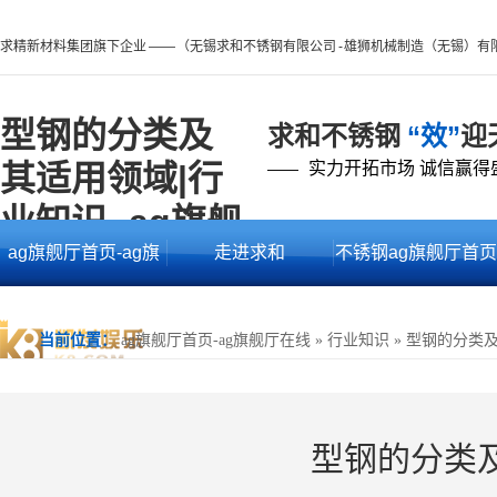
求精新材料集团旗下企业 —— （无锡求和不锈钢有限公司 - 雄狮机械制造（无锡）有
型钢的分类及
求和不锈钢
“效”
迎
其适用领域|行
实力开拓市场 诚信赢得
——
业知识 -ag旗舰
ag旗舰厅首页-ag旗
走进求和
不锈钢ag旗舰厅首页
厅首页
舰厅在线
的产品中心
当前位置：
ag旗舰厅首页-ag旗舰厅在线
»
行业知识
»
型钢的分类
型钢的分类