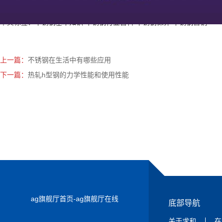
本文标签：
不锈钢基本知识
不锈钢行业百科
不锈钢保养
不锈钢营销
上一篇：
不锈钢在生活中有哪些应用
下一篇：
热轧h型钢的力学性能和使用性能
ag旗舰厅首页-ag旗舰厅在线
底部导航
关于求和
在