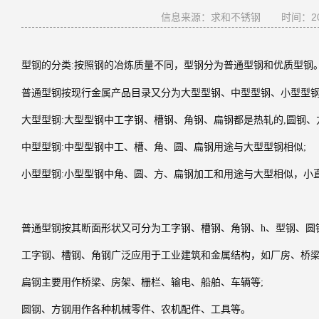
信息来源：求和不锈钢
时间：201
型钢的分类
:
按照钢的冶炼质量不同，型钢分为普通型钢和优质型钢
普通型钢按现行金属产品目录又分为大型型钢、中型型钢、小型型
大型型钢
:
大型型钢中工字钢、槽钢、角钢、扁钢都是热轧的
,
圆钢、
中型型钢
:
中型型钢中工、槽、角、圆、扁钢用途与大型型钢相似
;
小型型钢
:
小型型钢中角、圆、方、扁钢加工和用途与大型相似，小
普通型钢按其断面形状又可分为工字钢、槽钢、角钢、
h
、型钢、圆
工字钢、槽钢、角钢广泛应用于工业建筑和金属结构，如厂房、桥
扁钢主要用作桥梁、房架、栅栏、输电、船舶、车辆等
;
圆钢、方钢用作各种机械零件、农机配件、工具等。