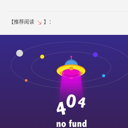
【
推荐阅读
】：
关于双相不锈钢，这些你都了解过么？
装卸不锈钢管应该注意些什么
铁路客车用高端双相不锈钢成功生产
【求和小知识】不锈钢的钢板和钢带的验收规则
不锈钢板工业板是指什么?
ag