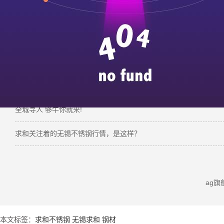
【
推荐阅读
】：
304不锈钢无缝管的实用优势
不锈钢管全面知识
316l 不锈钢的 “l” 代表什么？一文解析字母背后的性能密码
全城寻人 够牛你就来!
求和关注着的无锡不锈钢行情，是这样？
ag
本文标签：
求和不锈钢 无锡求和 钢材