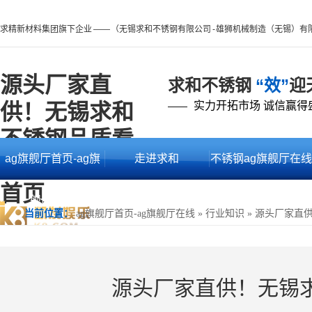
求精新材料集团旗下企业 —— （无锡求和不锈钢有限公司 - 雄狮机械制造（无锡）有
源头厂家直
求和不锈钢
“效”
迎
供！无锡求和
实力开拓市场 诚信赢得
——
不锈钢品质看
ag旗舰厅首页-ag旗
走进求和
不锈钢ag旗舰厅在线
得见 -ag旗舰厅
首页
舰厅在线
的产品中心
当前位置：
ag旗舰厅首页-ag旗舰厅在线
»
行业知识
»
源头厂家直
源头厂家直供！无锡