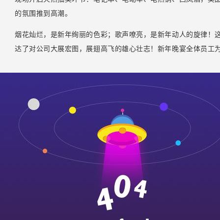
的氛围推到高潮。
烟花灿烂，是新年绚丽的色彩；歌声嘹亮，是新年动人的旋律！
达了对公司大展宏图，展翅高飞的雄心壮志！
新年晚宴全体员工
【
推荐阅读
】：
不锈钢带会生锈吗？
304不锈钢,316不锈钢,430不锈钢的材质区别与用途区别
求和告诉你：双相不锈钢分类、牌号及标准是什么样的？
2mm不锈钢板316l有多重？
不锈钢扁钢热处理过程有哪些