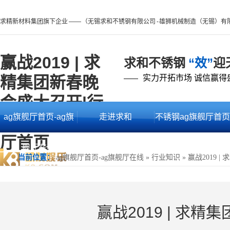
求精新材料集团旗下企业 —— （无锡求和不锈钢有限公司 - 雄狮机械制造（无锡）有
赢战2019 | 求
求和不锈钢
“效”
迎
精集团新春晚
实力开拓市场 诚信赢得
——
会盛大召开|行
ag旗舰厅首页-ag旗
走进求和
不锈钢ag旗舰厅首页
业知识 -ag旗舰
厅首页
舰厅在线
的产品中心
当前位置：
ag旗舰厅首页-ag旗舰厅在线
»
行业知识
»
赢战2019 
赢战2019 | 求