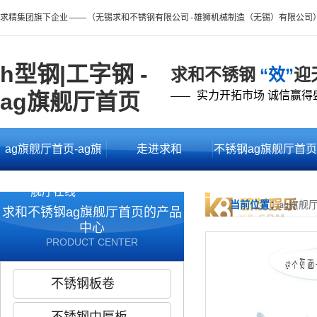
求精集团旗下企业 —— （无锡求和不锈钢有限公司 - 雄狮机械制造（无锡）有限公司
h型钢|工字钢 -
求和不锈钢
“效”
迎
ag旗舰厅首页
实力开拓市场 诚信赢得
——
ag旗舰厅首页-ag旗
走进求和
不锈钢ag旗舰厅首页
舰厅在线
的产品中心
当前位置：
ag旗舰
求和不锈钢ag旗舰厅首页的产品
中心
PRODUCT CENTER
不锈钢板卷