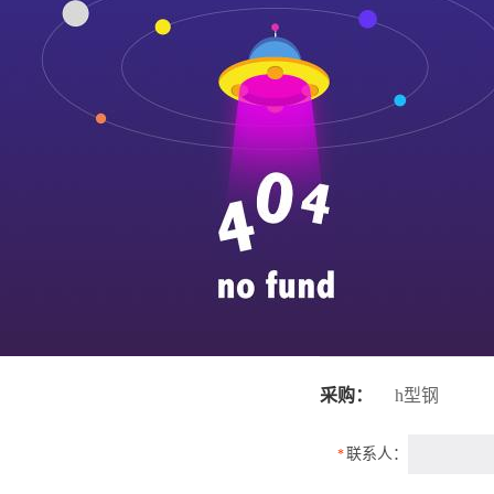
不锈钢工字钢的化
联系求和
有差别，大致范围为c<
检验方法：检测上述化学
咨询热线：
0510-68070507
等。
国标：gb13296-97
电话：0510-68070507
astm a269/
应用
邮箱：
材料广泛用于五金
地址：无锡市锡山区芙蓉四路
18号
不锈钢代理商
不锈钢加工厂
采购：
h型钢
联系人：
*