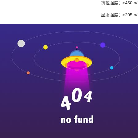
抗拉强度
：≥450 n
屈服强度
：≥205 n
延伸率
：≥22%
硬度：hv≤200 hrb
二、硬态
屈服强度：≥205 n/
抗拉强度：≥450 n/
延伸率：≥22%
硬度：200-300hv
表面分类
430不锈钢带根据
ba—表面
光泽度
极