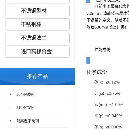
目前中国最具代表
不锈钢型材
3.0mm；热轧钢带厚度范
于钢带的定义，随着不
不锈钢棒
随着600mm以上轧机在
不锈钢法兰
性能成份
进口高镍合金
化学成份
推荐产品
碳(c) :≤0.12%
硅(si) :≤0.75%
304不锈钢
锰(mn) :≤1.00%
316不锈钢
磷(p) :≤0.040%
耐高温不锈钢
硫(s) :≤0.030%