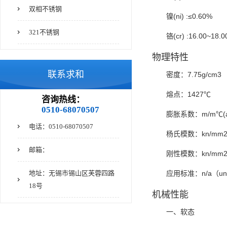
双相不锈钢
镍(ni) :≤0.60%
321不锈钢
铬(cr) :16.00~18.0
物理特性
联系求和
密度：7.75g/cm3
熔点：1427℃
咨询热线：
0510-68070507
膨胀系数：m/m℃(at
电话：0510-68070507
杨氏模数：kn/mm
邮箱：
刚性
模数
：kn/mm
地址：无锡市锡山区芙蓉四路
应用标准：n/a（un
18号
机械性能
一、软态