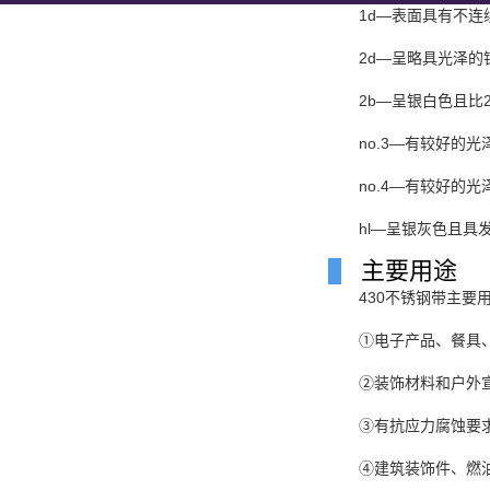
1d—表面具有不
2d—呈略具光泽的
2b—呈银白色且比
no.3—有较好的
no.4—有较好的
hl—呈银灰色且具
主要用途
430不锈钢带主要
①电子产品、餐具
②
装饰材料
和户外
③有抗
应力腐蚀
要
④建筑装饰件、燃