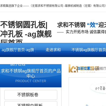
求精集团旗下企业 —— （无锡求和不锈钢有限公司 - 雄狮机械制造（无锡）有限公司
不锈钢圆孔板|
求和不锈钢
“效”
迎
冲孔板 -ag旗舰
实力开拓市场 诚信赢得
——
厅首页
ag旗舰厅首页-ag旗
走进求和
不锈钢ag旗舰厅首页
舰厅在线
的产品中心
当前位置：
ag旗舰
求和不锈钢ag旗舰厅首页的产品
中心
PRODUCT CENTER
不锈钢板卷