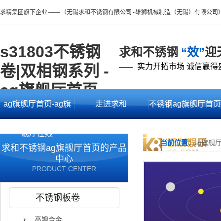
求精集团旗下企业 —— （无锡求和不锈钢有限公司 - 雄狮机械制造（无锡）有限公司
s31803不锈钢
求和不锈钢
“效”
迎
卷|双相钢系列 -
实力开拓市场 诚信赢得
——
ag旗舰厅首页
ag旗舰厅首页-ag旗
走进求和
不锈钢ag旗舰厅首页
舰厅在线
的产品中心
当前位置：
ag旗舰
求和不锈钢ag旗舰厅首页的产品
中心
PRODUCT CENTER
不锈钢板卷
高镍合金