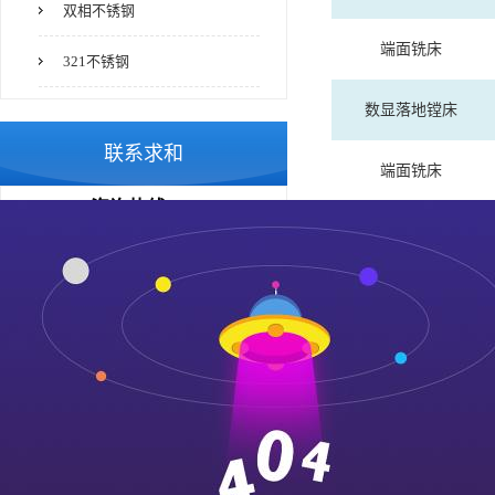
双相不锈钢
端面铣床
321不锈钢
数显落地镗床
联系求和
端面铣床
咨询热线：
0510-68070507
数显双柱立车
电话：0510-68070507
数显双柱立车
邮箱：
卧式车床
地址：无锡市锡山区芙蓉四路
18号
摇臂钻床设备展